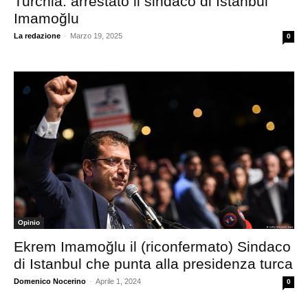
Turchia: arrestato il sindaco di Istanbul
Imamoğlu
La redazione
-
Marzo 19, 2025
0
Opinio
Ekrem Imamoğlu il (riconfermato) Sindaco
di Istanbul che punta alla presidenza turca
Domenico Nocerino
-
Aprile 1, 2024
0