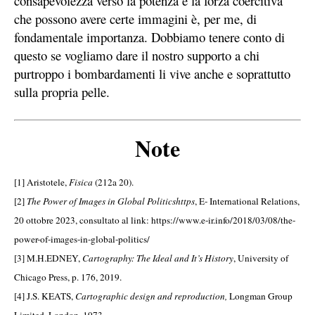
consapevolezza verso la potenza e la forza coercitiva
che possono avere certe immagini è, per me, di
fondamentale importanza. Dobbiamo tenere conto di
questo se vogliamo dare il nostro supporto a chi
purtroppo i bombardamenti li vive anche e soprattutto
sulla propria pelle.
Note
[1]
Aristotele,
Fisica
(212a 20).
[2]
The Power of Images in Global Politicshttps
, E- International Relations,
20 ottobre 2023, consultato al link:
https://www.e-ir.info/2018/03/08/the-
power-of-images-in-global-politics/
[3]
M.H.EDNEY,
Cartography: The Ideal and It’s History
, University of
Chicago Press, p. 176, 2019.
[4]
J.S. KEATS,
Cartographic design and reproduction,
Longman Group