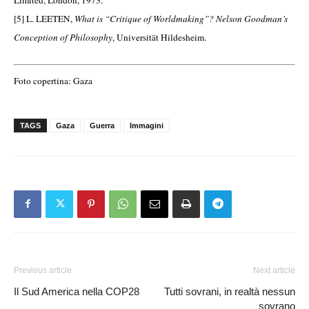
Limited, London, 1973.
[5]
L. LEETEN,
What is “Critique of Worldmaking”? Nelson Goodman’s
Conception of Philosophy
, Universität Hildesheim.
Foto copertina: Gaza
TAGS
Gaza
Guerra
Immagini
Previous article
Next article
Il Sud America nella COP28
Tutti sovrani, in realtà nessun
sovrano